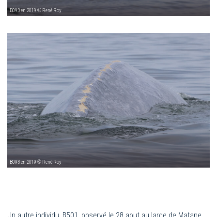
B093 en 2019 © René Roy
B093 en 2019 © René Roy
Un autre individu, B501, observé le 28 aout au large de Matane