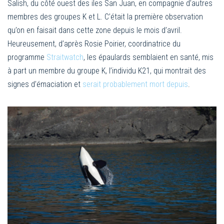
Salish, du côté ouest des iles San Juan, en compagnie d’autres
membres des groupes K et L. C’était la première observation
qu’on en faisait dans cette zone depuis le mois d’avril.
Heureusement, d’après Rosie Poirier, coordinatrice du
programme
Straitwatch
, les épaulards semblaient en santé, mis
à part un membre du groupe K, l’individu K21, qui montrait des
signes d’émaciation et
serait probablement mort depuis
.