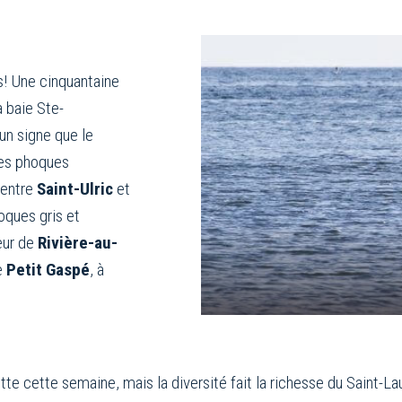
!
s! Une cinquantaine
 baie Ste-
un signe que le
Des phoques
 entre
Saint-Ulric
et
oques gris et
eur de
Rivière-au-
de
Petit Gaspé
, à
e cette semaine, mais la diversité fait la richesse du Saint-La