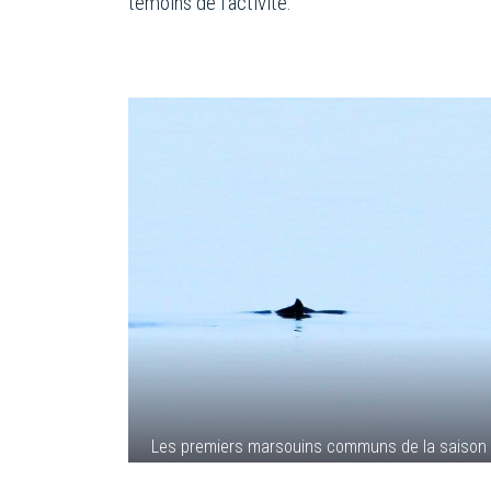
témoins de l’activité.
Les premiers marsouins communs de la saison