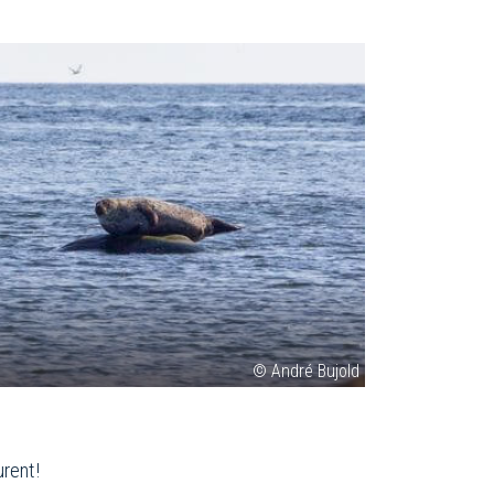
© André Bujold
urent!