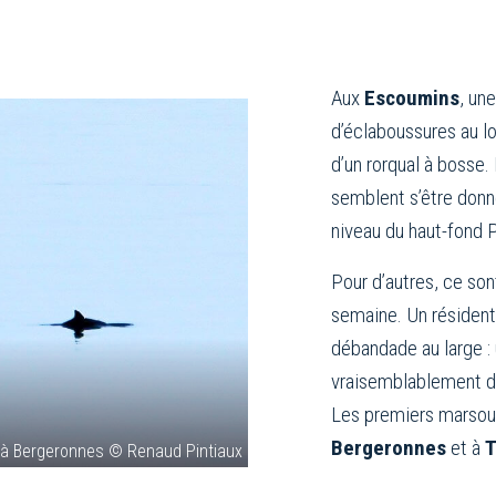
Aux
Escoumins
, un
d’éclaboussures au lo
d’un rorqual à bosse
semblent s’être donn
niveau du haut-fond P
Pour d’autres, ce son
semaine. Un résiden
débandade au large :
vraisemblablement de
Les premiers marsou
Bergeronnes
et à
T
 à Bergeronnes © Renaud Pintiaux