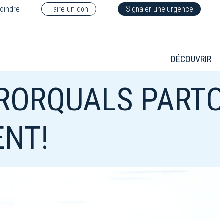
oindre
Faire un don
Signaler une urgence
DÉCOUVRIR
 RORQUALS PART
ENT!