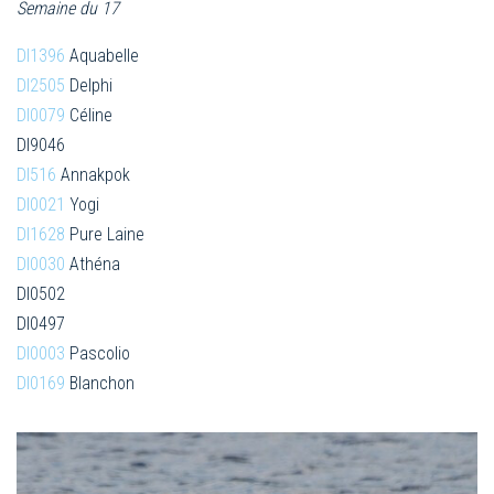
Semaine du 17
Dl1396
Aquabelle
Dl2505
Delphi
Dl0079
Céline
Dl9046
Dl516
Annakpok
Dl0021
Yogi
Dl1628
Pure Laine
Dl0030
Athéna
Dl0502
Dl0497
Dl0003
Pascolio
Dl0169
Blanchon