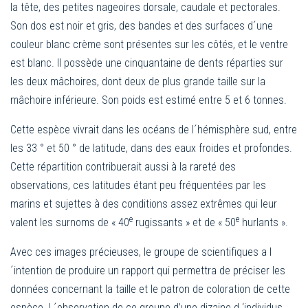
la tête, des petites nageoires dorsale, caudale et pectorales.
Son dos est noir et gris, des bandes et des surfaces d´une
couleur blanc crème sont présentes sur les côtés, et le ventre
est blanc. Il possède une cinquantaine de dents réparties sur
les deux mâchoires, dont deux de plus grande taille sur la
mâchoire inférieure. Son poids est estimé entre 5 et 6 tonnes.
Cette espèce vivrait dans les océans de l´hémisphère sud, entre
les 33 ° et 50 ° de latitude, dans des eaux froides et profondes.
Cette répartition contribuerait aussi à la rareté des
observations, ces latitudes étant peu fréquentées par les
marins et sujettes à des conditions assez extrêmes qui leur
e
e
valent les surnoms de « 40
rugissants » et de « 50
hurlants ».
Avec ces images précieuses, le groupe de scientifiques a l
´intention de produire un rapport qui permettra de préciser les
données concernant la taille et le patron de coloration de cette
espèce. L´observation de ce groupe d’une dizaine d ‘individus