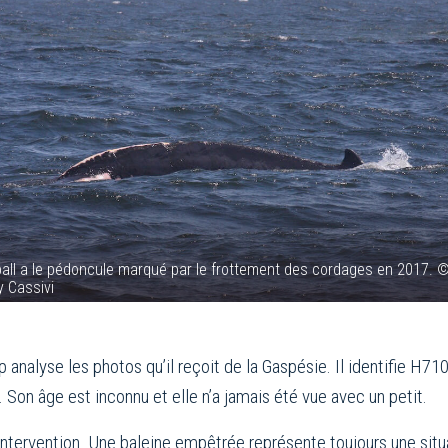
ll a le pédoncule marqué par le frottement des cordages en 2017. 
 Cassivi
p analyse les photos qu’il reçoit de la Gaspésie. Il identifie 
 Son âge est inconnu et elle n’a jamais été vue avec un petit.
intervention. Une baleine empêtrée représente toujours une sit