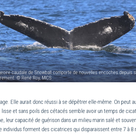
geoire caudale de Snowball comporte de nouvelles encoches depuis 
rement. © René Roy, MICS
dage. Elle aurait donc réussi à se dépêtrer elle-même. On peut au
 lisse et sans poils des cétacés semble avoir un temps de cicatr
e, leur capacité de guérison dans un milieu marin salé et souve
e individus forment des cicatrices qui disparaissent entre 7 à 8 