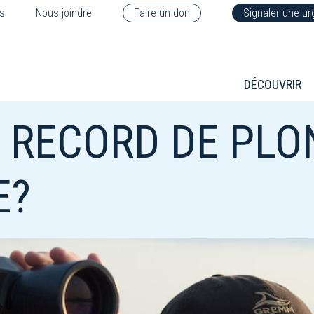
s
Nous joindre
Faire un don
Signaler une u
DÉCOUVRIR
E RECORD DE PL
E?