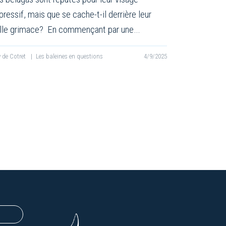
pressif, mais que se cache-t-il derrière leur
lle grimace? En commençant par une…
ly de Cotret
|
Les baleines en questions
4/9/2025