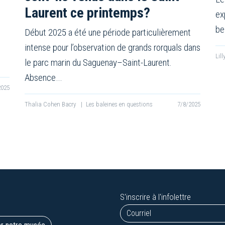
Laurent ce printemps?
ex
be
Début 2025 a été une période particulièrement
intense pour l’observation de grands rorquals dans
Lil
le parc marin du Saguenay–Saint-Laurent.
Absence…
2025
Thalia Cohen Bacry
|
Les baleines en questions
7/8/2025
S'inscrire à l'infolettre