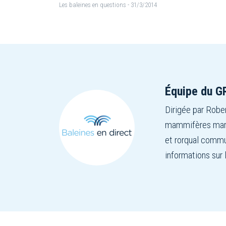
Les baleines en questions
- 31/3/2014
Équipe du 
Dirigée par Rober
mammifères marin
et rorqual commu
informations sur 