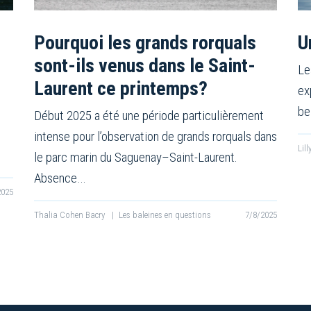
Pourquoi les grands rorquals
U
sont-ils venus dans le Saint-
Le
Laurent ce printemps?
ex
be
Début 2025 a été une période particulièrement
intense pour l’observation de grands rorquals dans
Lil
le parc marin du Saguenay–Saint-Laurent.
Absence…
2025
Thalia Cohen Bacry
|
Les baleines en questions
7/8/2025