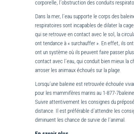
corporelle, l´obstruction des conduits respirat
Dans la mer, l´eau supporte le corps des balein
respiratoires sont incapables de dilater la cag
qui se retrouve en contact avec le sol, la circul
ont tendance à « surchauffer ». En effet, ils on
ont un système où ils peuvent faire passer plu
contact avec l´eau, qui conduit bien mieux la c
arroser les animaux échoués sur la plage.
Lorsqu´une baleine est retrouvée échouée viva
pour les mammifères marins au 1-877-7baleine 
Suivre attentivement les consignes du préposé d
distance. Il est préférable d´attendre les cons
diminuent les chance de survie de l´animal.
En savoir plus