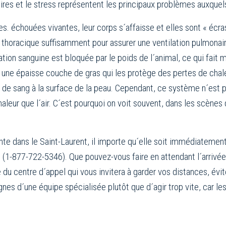
oires et le stress représentent les principaux problèmes auxque
es. échouées vivantes, leur corps s´affaisse et elles sont « écr
e thoracique suffisamment pour assurer une ventilation pulmonair
ation sanguine est bloquée par le poids de l´animal, ce qui fait m
t une épaisse couche de gras qui les protège des pertes de chaleur
s de sang à la surface de la peau. Cependant, ce système n´est 
haleur que l´air. C´est pourquoi on voit souvent, dans les scène
nte dans le Saint-Laurent, il importe qu´elle soit immédiateme
(1-877-722-5346). Que pouvez-vous faire en attendant l´arrivée
u centre d´appel qui vous invitera à garder vos distances, éviter
ignes d´une équipe spécialisée plutôt que d´agir trop vite, car l