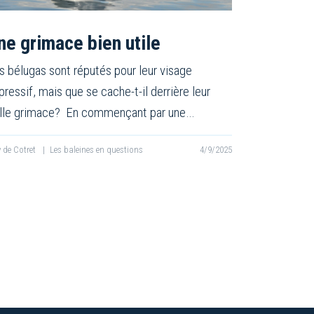
ne grimace bien utile
s bélugas sont réputés pour leur visage
pressif, mais que se cache-t-il derrière leur
lle grimace? En commençant par une…
ly de Cotret
|
Les baleines en questions
4/9/2025