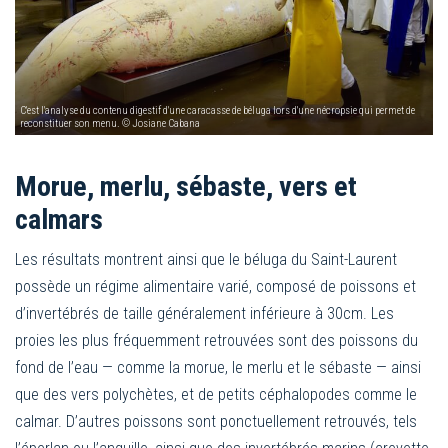
C'est l'analyse du contenu digestif d'une caracasse de béluga lors d'une nécropsie qui permet de
reconstituer son menu. © Josiane Cabana
Morue, merlu, sébaste, vers et
calmars
Les résultats montrent ainsi que le béluga du Saint-Laurent
possède un régime alimentaire varié, composé de poissons et
d’invertébrés de taille généralement inférieure à 30cm. Les
proies les plus fréquemment retrouvées sont des poissons du
fond de l’eau — comme la morue, le merlu et le sébaste — ainsi
que des vers polychètes, et de petits céphalopodes comme le
calmar. D’autres poissons sont ponctuellement retrouvés, tels