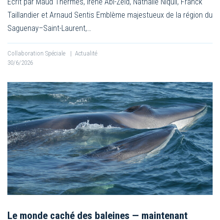
Écrit par Maud Thermes, Irène Abi-Zeid, Nathalie Niquil, Franck
Taillandier et Arnaud Sentis Emblème majestueux de la région du
Saguenay–Saint-Laurent,…
Collaboration Spéciale
|
Actualité
30/6/2026
Le monde caché des baleines — maintenant