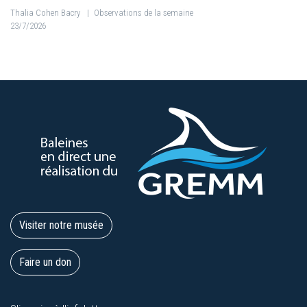
Thalia Cohen Bacry
|
Observations de la semaine
23/7/2026
Visiter notre musée
Faire un don