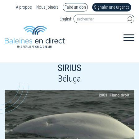
À propos
Nous joindre
Faire un don
Signaler une urgence
English
UNE RÉALISATION DU GREMM
SIRIUS
Béluga