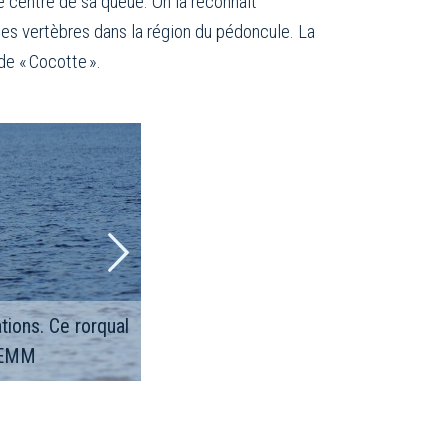
 le centre de sa queue. On la reconnait
nes vertèbres dans la région du pédoncule. La
de « Cocotte ».
tions. Ce rorqual
GREMM