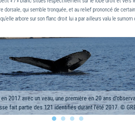
 petit « 7 » blanc situés respectivement sur le lobe droit et vers
re dorsale, qui semble tronquée, et au relief prononcé de certai
lle arbore sur son flanc droit lui a par ailleurs valu le surnom 
e en 2017 avec un veau, une première en 20 ans d'observa
sse fait partie des 121 identifiés durant l'été 2017. © 