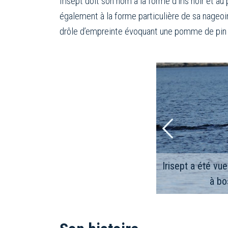
Irisept doit son nom à la forme d’iris noir et au
également à la forme particulière de sa nageoi
drôle d’empreinte évoquant une pomme de pin qu’e
Irisept a été vu
à bo