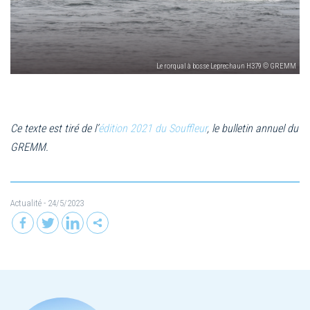
Le rorqual à bosse Leprechaun H379 © GREMM
Ce texte est tiré de l’
édition 2021 du Souffleur
, le bulletin annuel du
GREMM.
Actualité
- 24/5/2023