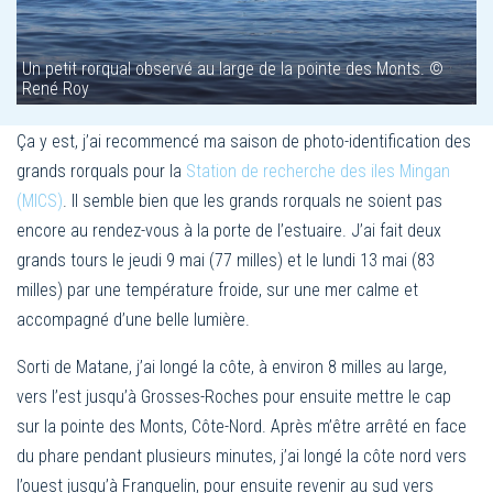
Un petit rorqual observé au large de la pointe des Monts. ©
René Roy
Ça y est, j’ai recommencé ma saison de photo-identification des
grands rorquals pour la
Station de recherche des iles Mingan
(MICS)
. Il semble bien que les grands rorquals ne soient pas
encore au rendez-vous à la porte de l’estuaire. J’ai fait deux
grands tours le jeudi 9 mai (77 milles) et le lundi 13 mai (83
milles) par une température froide, sur une mer calme et
accompagné d’une belle lumière.
Sorti de Matane, j’ai longé la côte, à environ 8 milles au large,
vers l’est jusqu’à Grosses-Roches pour ensuite mettre le cap
sur la pointe des Monts, Côte-Nord. Après m’être arrêté en face
du phare pendant plusieurs minutes, j’ai longé la côte nord vers
l’ouest jusqu’à Franquelin, pour ensuite revenir au sud vers