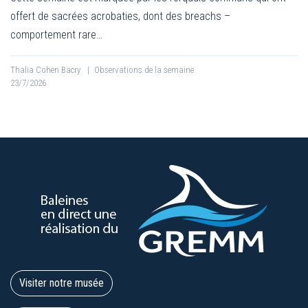
offert de sacrées acrobaties, dont des breachs –
comportement rare…
Thalia Cohen Bacry
|
Observations de la semaine
23/7/2026
Visiter notre musée