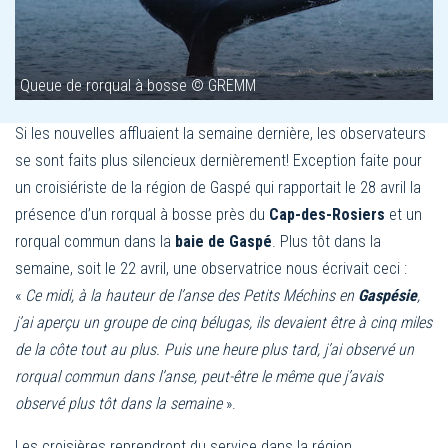
Queue de rorqual à bosse © GREMM
Si les nouvelles affluaient la semaine dernière, les observateurs
se sont faits plus silencieux dernièrement! Exception faite pour
un croisiériste de la région de Gaspé qui rapportait le 28 avril la
présence d’un rorqual à bosse près du
Cap-des-Rosiers
et un
rorqual commun dans la
baie de Gaspé
. Plus tôt dans la
semaine, soit le 22 avril, une observatrice nous écrivait ceci :
«
Ce midi, à la hauteur de l’anse des Petits Méchins en
Gaspésie
,
j’ai aperçu un groupe de cinq bélugas, ils devaient être à cinq miles
de la côte tout au plus. Puis une heure plus tard, j’ai observé un
rorqual commun dans l’anse, peut-être le même que j’avais
observé plus tôt dans la semaine
».
Les croisières reprendront du service dans la région