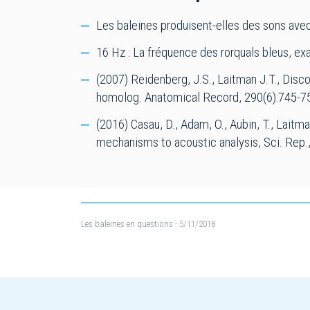
Les baleines produisent-elles des sons avec
16 Hz : La fréquence des rorquals bleus, e
(2007) Reidenberg, J.S., Laitman J.T., Disc
homolog. Anatomical Record, 290(6):745-7
(2016) Casau, D., Adam, O., Aubin, T., Laitm
mechanisms to acoustic analysis, Sci. Rep.,
Les baleines en questions
- 5/11/2018