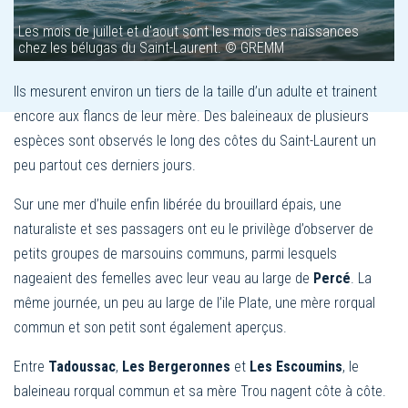
Les mois de juillet et d'aout sont les mois des naissances
chez les bélugas du Saint-Laurent. © GREMM
Ils mesurent environ un tiers de la taille d’un adulte et trainent
encore aux flancs de leur mère. Des baleineaux de plusieurs
espèces sont observés le long des côtes du Saint-Laurent un
peu partout ces derniers jours.
Sur une mer d’huile enfin libérée du brouillard épais, une
naturaliste et ses passagers ont eu le privilège d’observer de
petits groupes de marsouins communs, parmi lesquels
nageaient des femelles avec leur veau au large de
Percé
. La
même journée, un peu au large de l’ile Plate, une mère rorqual
commun et son petit sont également aperçus.
Entre
Tadoussac
,
Les Bergeronnes
et
Les Escoumins
, le
baleineau rorqual commun et sa mère Trou nagent côte à côte.