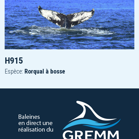
H915
Espèce:
Rorqual à bosse