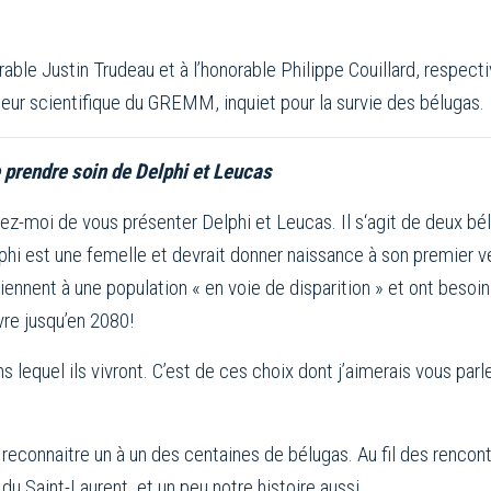
rable Justin Trudeau et à l’honorable Philippe Couillard, respe
eur scientifique du GREMM, inquiet pour la survie des bélugas.
 prendre soin de Delphi et Leucas
z-moi de vous présenter Delphi et Leucas. Il s‘agit de deux bélu
lphi est une femelle et devrait donner naissance à son premier 
tiennent à une population « en voie de disparition » et ont beso
ivre jusqu’en 2080!
 lequel ils vivront. C’est de ces choix dont j’aimerais vous par
 reconnaitre un à un des centaines de bélugas. Au fil des rencontre
e du Saint-Laurent, et un peu notre histoire aussi.