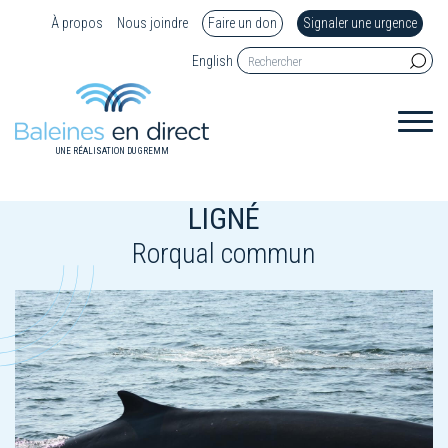
À propos
Nous joindre
Faire un don
Signaler une urgence
English
UNE RÉALISATION DU GREMM
LIGNÉ
Rorqual commun