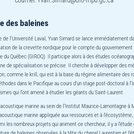
Courriel:
Yvan.Simard@dfo-mpo.gc.ca
ce des baleines
 de l’Université Laval, Yvan Simard se lance immédiatement da
ulation de la crevette nordique pour le compte du gouvernement 
e du Québec (GIROQ). Il participe alors à des études océanogra
e de spécialisation se précise. Il cherche à développer des mét
on, comme le krill, qui est à la base du régime alimentaire des
 méthodes dans le Pacifique au cours d’un stage post-doctoral à l
ismes qui l’ont amené à étudier les géants du Saint-Laurent.
coustique marine au sein de l’Institut Maurice-Lamontagne à Mont-
oustique marine appliquée aux ressources et à l’écosystème, à
i les nombreux projets qui animent ce chercheur, il y a l’étude
ture de baleines observées à la tête du chenal Laurentien et l’é